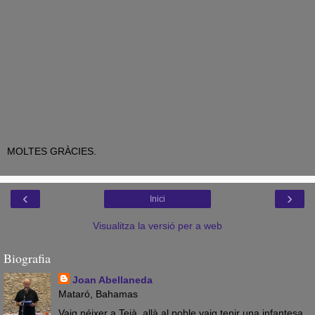
MOLTES GRÀCIES.
‹
›
Inici
Visualitza la versió per a web
Biografia
Joan Abellaneda
Mataró, Bahamas
Vaig néixer a Teià, allà al poble vaig tenir una infantesa